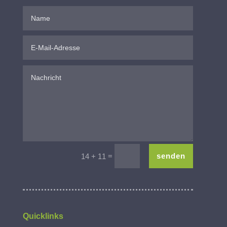
=
senden
14 + 11
Quicklinks