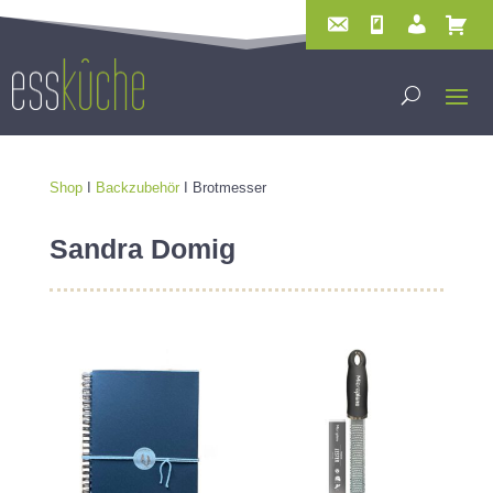
Shop
I
Backzubehör
I Brotmesser
Sandra Domig