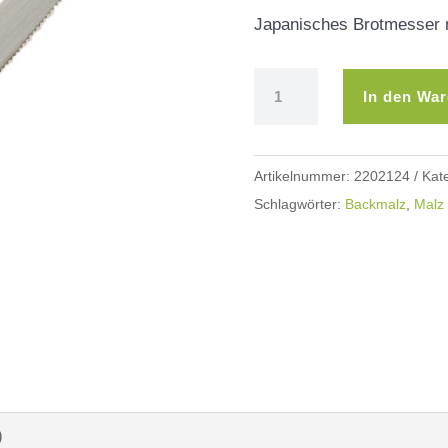
Japanisches Brotmesser m
Brotmesser
In den Wa
Menge
Artikelnummer:
2202124
Kat
Schlagwörter:
Backmalz
,
Malz
)