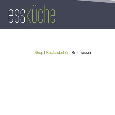
Shop
I
Backzubehör
I Brotmesser