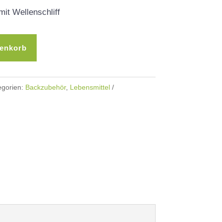
it Wellenschliff
renkorb
egorien:
Backzubehör
,
Lebensmittel