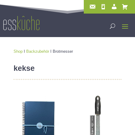
Shop
I
Backzubehör
I Brotmesser
kekse