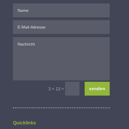
=
senden
3 + 13
Quicklinks