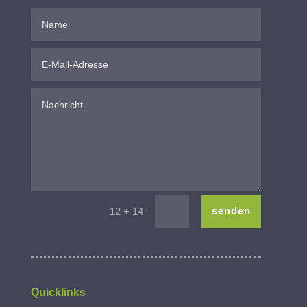
=
senden
12 + 14
Quicklinks