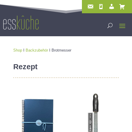
Shop
I
Backzubehör
I Brotmesser
Rezept